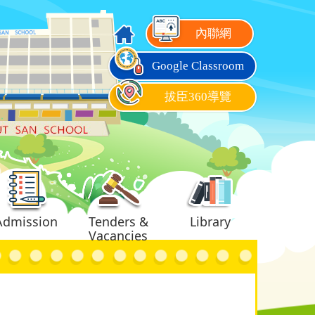
內聯網
Google Classroom
拔臣360導覽
Admission
Tenders &
Library
Vacancies