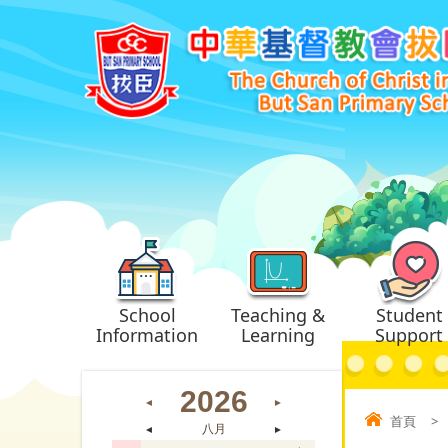
School
Teaching &
Student
Information
Learning
Support
2026
◄
►
首頁
>
◄
八月
►