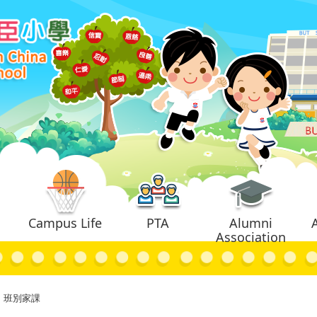
Campus Life
PTA
Alumni
Association
班別家課