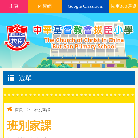
主頁
內聯網
Google Classroom
拔臣360導覽
選單
首頁
>
班別家課
班別家課