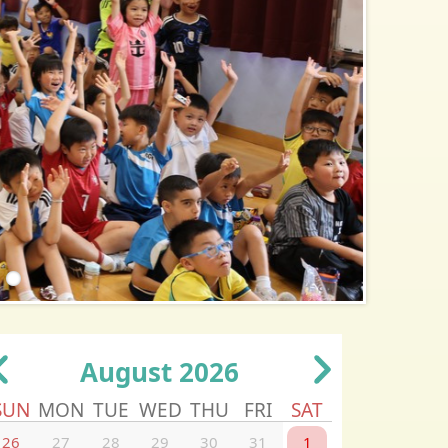
August 2026
SUN
MON
TUE
WED
THU
FRI
SAT
26
27
28
29
30
31
1