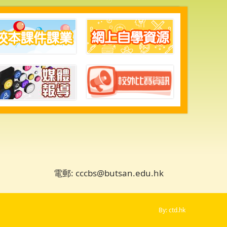
電郵: cccbs@butsan.edu.hk
By: ctd.hk