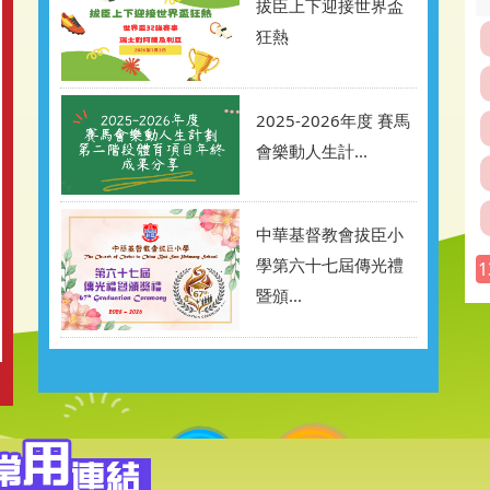
拔臣上下迎接世界盃
狂熱
2025-2026年度 賽馬
會樂動人生計...
中華基督教會拔臣小
學第六十七屆傳光禮
1
暨頒...