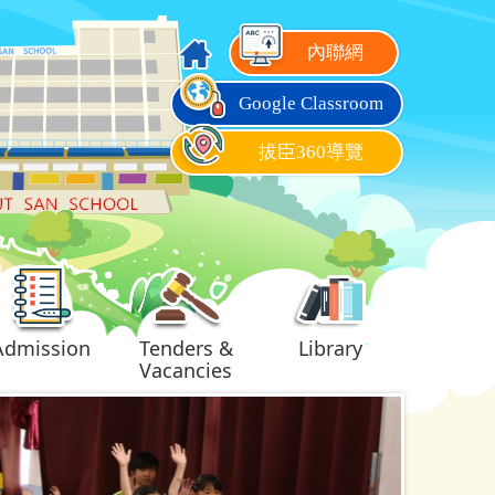
內聯網
Google Classroom
拔臣360導覽
Admission
Tenders &
Library
Vacancies