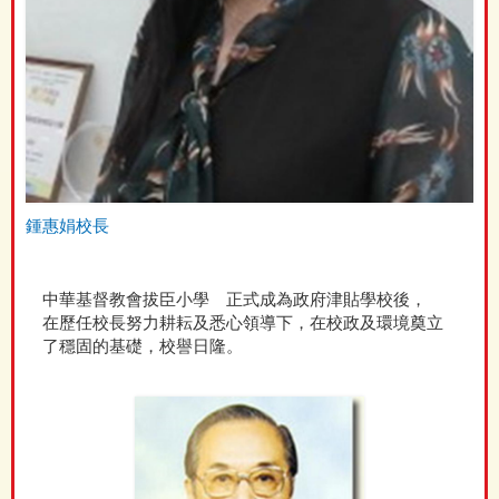
鍾惠娟校長
中華基督教會拔臣小學 正式成為政府津貼學校後，
在歷任校長努力耕耘及悉心領導下，在校政及環境奠立
了穩固的基礎，校譽日隆。