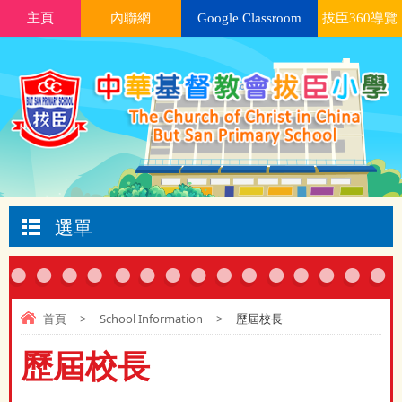
主頁
內聯網
Google Classroom
拔臣360導覽
選單
首頁
>
School Information
>
歷屆校長
歷屆校長