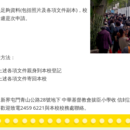
足夠資料(包括照片及各項文件副本)，校
考慮是次申請。
表方法：
上述各項文件親身到本校登記
上述各項文件寄回本校
新界屯門青山公路28號地下 中華基督教會拔臣小學收 信封
歡迎致電2459 6221與本校校務處聯絡。