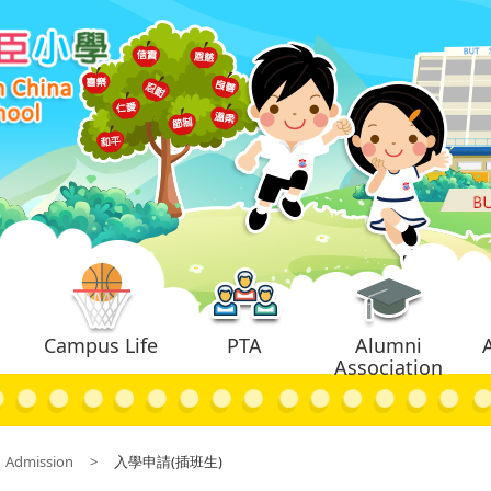
Campus Life
PTA
Alumni
Association
Admission
>
入學申請(插班生)