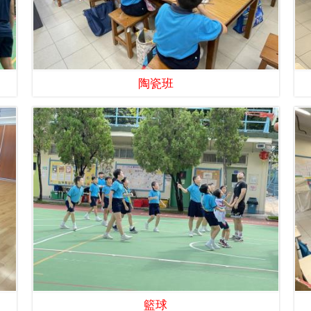
陶瓷班
籃球