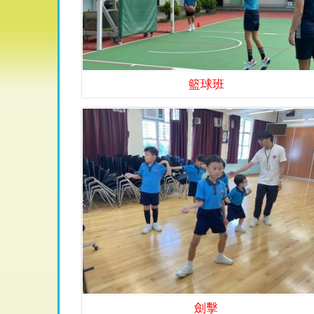
籃球班
劍擊