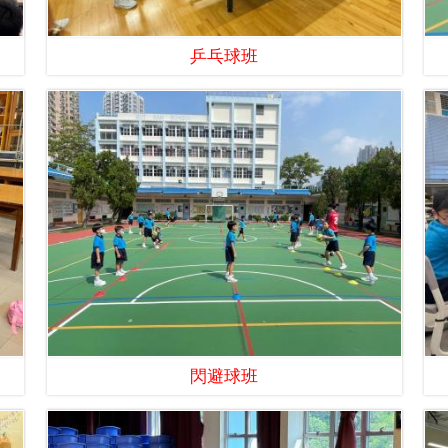
乒乓球班
閃避球班