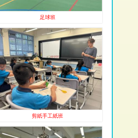
足球班
剪紙手工紙班