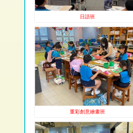
日語班
重彩創意繪畫班