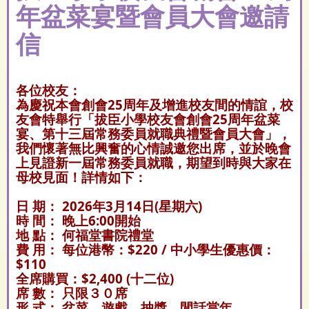
年盆菜宴暨會員大會邀請
信
各位校友：
為慶祝本會創會25周年及增進校友間的情誼，校
友會特舉行「拔臣小學校友會創會25周年盆菜
宴、第十三屆常務委員就職典禮暨會員大會」，
我們懷著無比興奮的心情誠邀您出席，並於晚會
上見證新一屆常務委員就職，期望到時與大家在
母校見面！詳情如下：
日 期： 2026年3月14日(星期六)
時 間： 晚上6:00開始
地 點： 何福堂書院禮堂
費 用： 每位港幣：$220 / 中小學生優惠價：
$110
全席購買：$2,400 (十二位)
席 數： 只限３０席
形 式： 盆菜、遊戲、抽獎、閒話當年