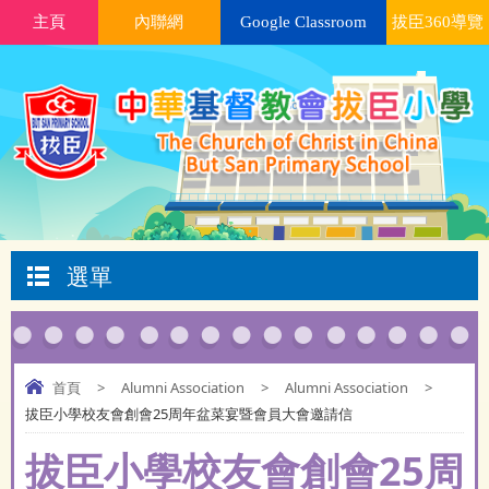
主頁
內聯網
Google Classroom
拔臣360導覽
選單
首頁
>
Alumni Association
>
Alumni Association
>
拔臣小學校友會創會25周年盆菜宴暨會員大會邀請信
拔臣小學校友會創會25周