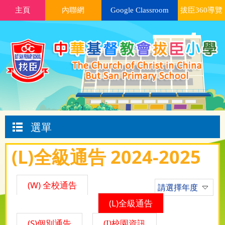
主頁
內聯網
Google Classroom
拔臣360導覽
選單
(L)全級通告 2024-2025
(W) 全校通告
請選擇年度
(L)全級通告
(S)個別通告
(I)校園資訊