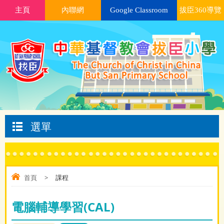
主頁
內聯網
Google Classroom
拔臣360導覽
選單
首頁
>
課程
電腦輔導學習(CAL)