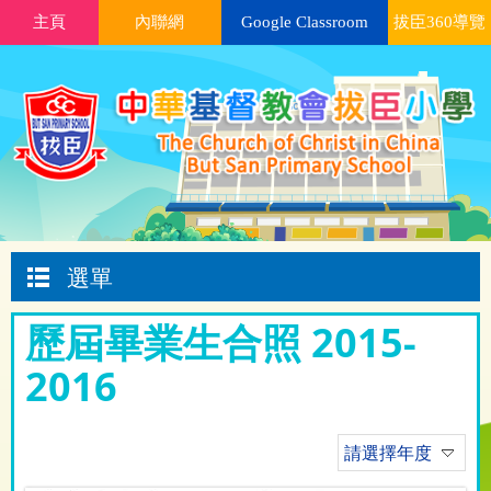
主頁
內聯網
Google Classroom
拔臣360導覽
選單
歷屆畢業生合照 2015-
2016
請選擇年度