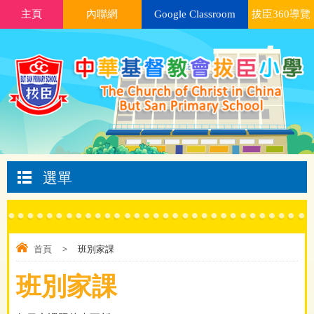
主頁
內聯網
Google Classroom
拔臣360導覽
選單
首頁
>
班別家課
班別家課