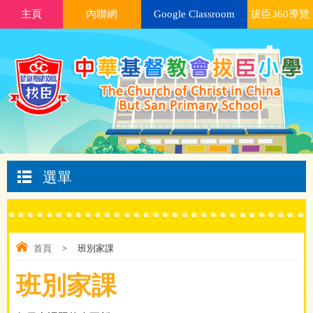
主頁
內聯網
Google Classroom
拔臣360導覽
選單
首頁
>
班別家課
班別家課