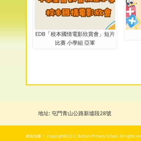
EDB「校本國情電影欣賞會」短片
比賽 小學組 亞軍
地址: 屯門青山公路新墟段28號
網頁地圖
| Copyright©C.C.C. ButSan Primary School. All rights re