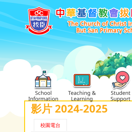
School
Teaching &
Student
Information
Learning
Support
影片 2024-2025
校園電台