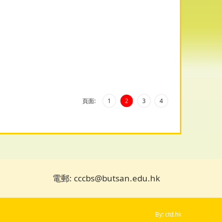
頁面:
1
2
3
4
電郵: cccbs@butsan.edu.hk
By: ctd.hk