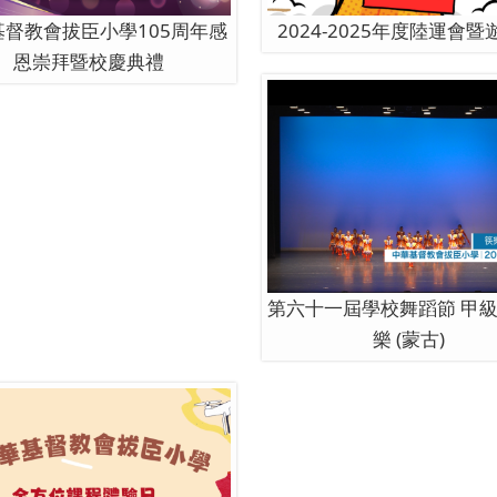
基督教會拔臣小學105周年感
2024-2025年度陸運會
恩崇拜暨校慶典禮
第六十一屆學校舞蹈節 甲級奬
樂 (蒙古)