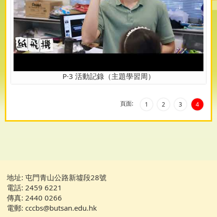
P·3 活動記錄（主題學習周）
頁面:
1
2
3
4
地址: 屯門青山公路新墟段28號
電話: 2459 6221
傳真: 2440 0266
電郵: cccbs@butsan.edu.hk