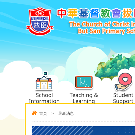
School
Teaching &
Student
Information
Learning
Support
首頁
>
最新消息