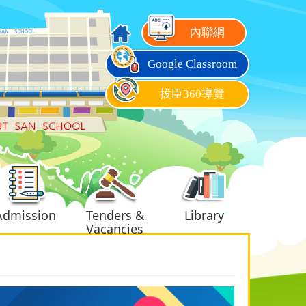
內聯網
Google Classroom
拔臣360導覽
Admission
Tenders &
Library
Vacancies