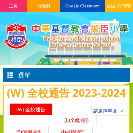
主頁
內聯網
Google Classroom
拔臣360導覽
選單
(W) 全校通告 2023-2024
(W) 全校通告
請選擇年度
(L)全級通告
(S)個別通告
(I)校園資訊