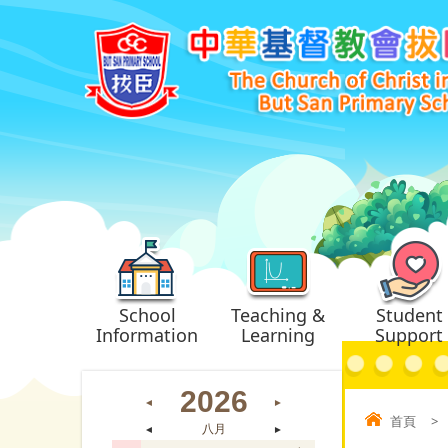
School
Teaching &
Student
Information
Learning
Support
2026
◄
►
首頁
>
◄
八月
►