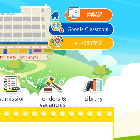
內聯網
Google Classroom
拔臣360導覽
Admission
Tenders &
Library
Vacancies