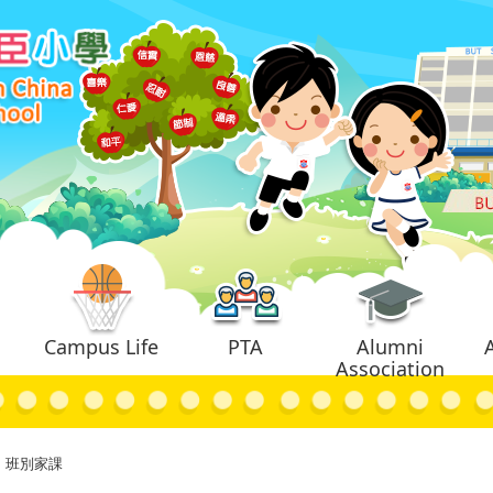
Campus Life
PTA
Alumni
Association
班別家課