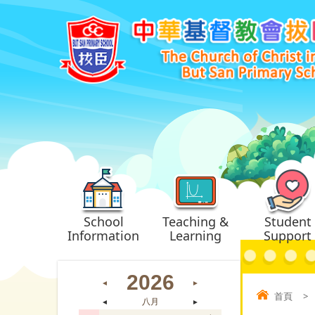
School
Teaching &
Student
Information
Learning
Support
2026
◄
►
首頁
>
◄
八月
►