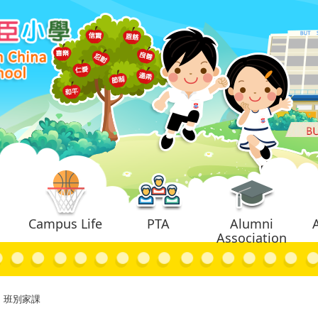
Campus Life
PTA
Alumni
Association
班別家課