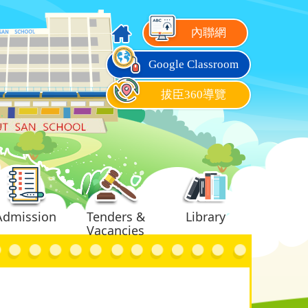
內聯網
Google Classroom
拔臣360導覽
Admission
Tenders &
Library
Vacancies